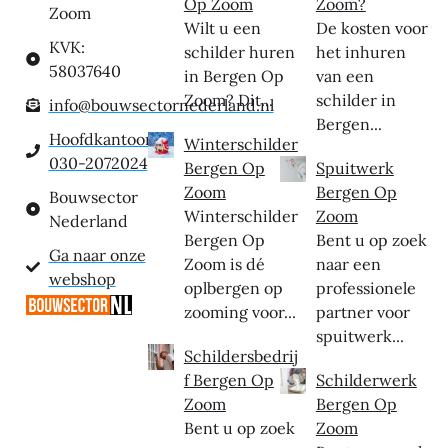
Op Zoom
Zoom?
Zoom
Wilt u een
De kosten voor
KVK:
schilder huren
het inhuren
58037640
in Bergen Op
van een
Zoom? Dit...
schilder in
info@bouwsectornederland.nl
Bergen...
Hoofdkantoor:
Winterschilder
030-2072024
Bergen Op
Spuitwerk
Zoom
Bergen Op
Bouwsector
Winterschilder
Zoom
Nederland
Bergen Op
Bent u op zoek
Ga naar onze
Zoom is dé
naar een
webshop
oplbergen op
professionele
zooming voor...
partner voor
spuitwerk...
Schildersbedrij
f Bergen Op
Schilderwerk
Zoom
Bergen Op
Bent u op zoek
Zoom