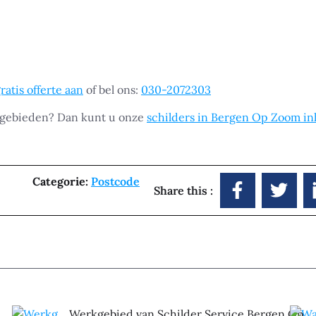
ratis offerte aan
of bel ons:
030-2072303
 gebieden? Dan kunt u onze
schilders in Bergen Op Zoom i
Categorie:
Postcode
Share this :
Werkgebied van Schilder Service Bergen Op