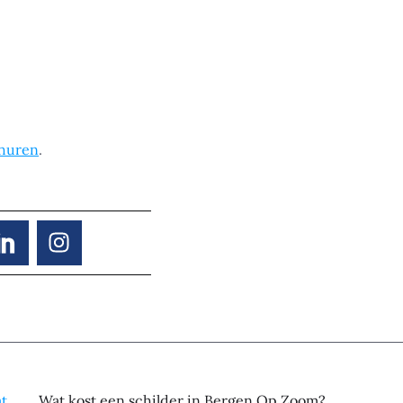
nhuren
.
Wat kost een schilder in Bergen Op Zoom?