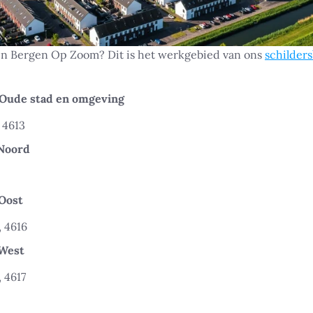
 in Bergen Op Zoom? Dit is het werkgebied van ons
schilders
Oude stad en omgeving
 4613
Noord
2
Oost
, 4616
-West
, 4617