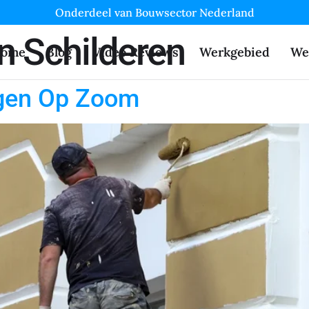
Onderdeel van Bouwsector Nederland
n Schilderen
ome
Blog
Video Reviews
Werkgebied
We
rgen Op Zoom