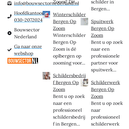
Zoom? Dit...
schilder in
info@bouwsectornederland.nl
Bergen...
Hoofdkantoor:
Winterschilder
030-2072024
Bergen Op
Spuitwerk
Zoom
Bergen Op
Bouwsector
Winterschilder
Zoom
Nederland
Bergen Op
Bent u op zoek
Ga naar onze
Zoom is dé
naar een
webshop
oplbergen op
professionele
zooming voor...
partner voor
spuitwerk...
Schildersbedrij
f Bergen Op
Schilderwerk
Zoom
Bergen Op
Bent u op zoek
Zoom
naar een
Bent u op zoek
professioneel
naar
schildersbedrij
professioneel
f in Bergen...
schilderwerk