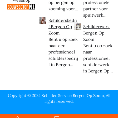
webshop
oplbergen op
professionele
zooming voor...
partner voor
spuitwerk...
Schildersbedrij
f Bergen Op
Schilderwerk
Zoom
Bergen Op
Bent u op zoek
Zoom
naar een
Bent u op zoek
professioneel
naar
schildersbedrij
professioneel
f in Bergen...
schilderwerk
in Bergen Op...
Copyright © 2024 Schilder Service Bergen Op Zoom, All
rights reserved.